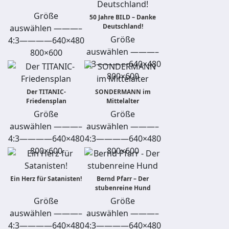
Größe
50 Jahre BILD – Danke
Deutschland!
auswählen ———–
Größe
4:3————640×480
auswählen ———–
800×600
4:3————640×480
800×600
Der TITANIC-
SONDERMANN im
Friedensplan
Mittelalter
Größe
Größe
auswählen ———–
auswählen ———–
4:3————640×480
4:3————640×480
800×600
800×600
Ein Herz für Satanisten!
Bernd Pfarr – Der
stubenreine Hund
Größe
Größe
auswählen ———–
auswählen ———–
4:3————640×480
4:3————640×480