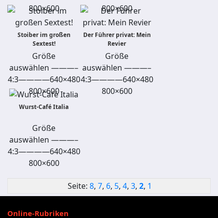
800×600
800×600
Stoiber im großen
Der Führer privat: Mein
Sextest!
Revier
Größe
Größe
auswählen ———–
auswählen ———–
4:3————640×480
4:3————640×480
800×600
800×600
Wurst-Café Italia
Größe
auswählen ———–
4:3————640×480
800×600
Seite:
8
,
7
,
6
,
5
,
4
,
3
,
2
,
1
Online-Rubriken