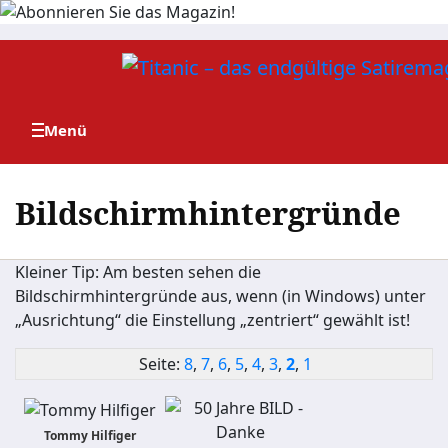
Zum
Inhalt
springen
Bildschirmhintergründe
Kleiner Tip: Am besten sehen die
Bildschirmhintergründe aus, wenn (in Windows) unter
„Ausrichtung“ die Einstellung „zentriert“ gewählt ist!
Seite:
8
,
7
,
6
,
5
,
4
,
3
,
2
,
1
Tommy Hilfiger