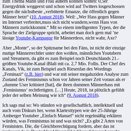
zum Thema Mann und Frau äußern können sollten: 0,5er
Energydrink weggeext und schon wird auf Twitters losgeschossen
gegen die nächstbeste „verbitterte Emanze, die öffentlich gegen
Männer hetzt“ (
10. August 2018
). Weil: „Wer Hass gegen Männer
im Internet verbreitet,muss sich nicht wundern,wenn Hass von
Männern zurückkommt.“ Mit so einem intelligenten Typen, der die
Sprache der Zielgruppe spricht, arbeitet man doch gern mal ’ne
lässige
Youtube-Kampagne
für Männerdeos, nicht wahr, Axe?
Aber „Monte“, so der Spitzname bei den Fäns, ist nicht der einzige
mutige Männerrechtler unter den weißen, männlichen Youtubern
und Streamern, da gibt es zum Beispiel noch Deutschlands 21.-
größten Youtube-Kanal iBlali mit ca. 2,7 Mio. Follis. Der Chef des
Kanals, Vik, ist zum Beispiel auch Riesenfan des Wordings
„Feminazi“ (
z.B. hier
) und war mit seiner megaluziden Analyse zum
Zustand des Feminismus schon vor Jahren seiner Zeit voraus als er
„dumme User kritisiert [hat], die ihren dummen Männerhass mit
‚Feminismus‘ rechtfertigten. […] Heute, 2018, ist plötzlich gefühlt
jeder der selben Meinung wie ich“ (
9. August 2018
).
Ich sags mal so: Wo stünden wir gesellschaftlich, intellektuell und
auch vom Diskurs her, wenn Klartexttypen wie der 25-Jährige
Amberger Youtuber „Einfach Manuel“ nicht regelmäßig erklären
würden, was Feminismus ist und was nicht? „Es gibt 2 Arten von
Feministen. Die, die Gleichberechtigung fordern, aber das ist