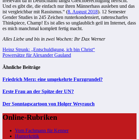
irrelevant da in Deutschland längst Gleichberechtigung herrscht.
Und es gibt die, die einfach nur ihren Männerhass ausleben und das
ist vergleichbar mit Rassismus.“ (
8. August 2018
). 12 Semester
Gender Studies in 245 Zeichen runterkondensiert, rattenscharfes
Thinkpiece, Champ! Es ist alles so unglaublich geil im Internet, dass
es mich manchmal komplett fertig macht.
Alles Liebe und bis in zwei Wochen: Ihr Dax Werner
Beitragsnavigation
Heinz Strunk: „Entschuldigung, ich bin Christ“
Powersätze für Alexander Gauland
Ähnliche Beiträge
Friedrich Merz: eine umgekehrte Furzgrundel?
Erste Frau an der Spitze der UN?
Der Sonntagscartoon von Holger Weyrauch
Online-Rubriken
Vom Fachmann für Kenner
Humorkritik