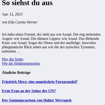
So siehst du aus
Apr. 12, 2023
von Ella Carina Werner
Ich habe einen Freund, der sieht aus wie Assad. Die eng stehenden
Augen: wie Assad. Die dünnen Lippen: wie Assad. Das fliehende
Kinn: wie Assad. Sogar die Ohren und der muffelige, bisweilen
phlegmatische Blick sehen aus wie die des syrischen Tyrannen,
unfassbar …
Beitragsnavigation
Play the Söder
Wie die Höhlenmenschen
Ähnliche Beiträge
Friedrich Merz: eine umgekehrte Furzgrundel?
Erste Frau an der Spitze der UN?
Der Sonntagscartoon von Holger Weyrauch