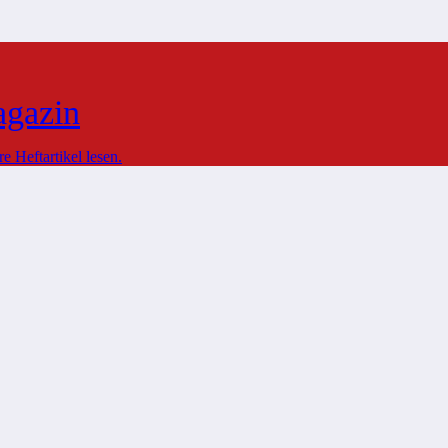
agazin
 Heftartikel lesen.