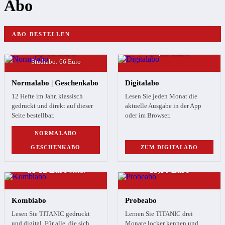
Abo
ABO BESTELLEN
ab 82 Euro
57,99 Euro
Studiabo: 66 Euro
Normalabo | Geschenkabo
Digitalabo
12 Hefte im Jahr, klassisch
Lesen Sie jeden Monat die
gedruckt und direkt auf dieser
aktuelle Ausgabe in der App
Seite bestellbar.
oder im Browser.
NORMALABO
GESCHENKABO
ZUM DIGITALABO
ab 12 Euro
13,50 Euro
/Monat
Kombiabo
Probeabo
Lesen Sie TITANIC gedruckt
Lernen Sie TITANIC drei
und digital. Für alle, die sich
Monate locker kennen und