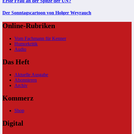
Erste Frau an der Spitze der UN?
Der Sonntagscartoon von Holger Weyrauch
Online-Rubriken
Vom Fachmann für Kenner
Humorkritik
Audio
Das Heft
Aktuelle Ausgabe
Abonnieren
Archiv
Kommerz
Shop
Digital