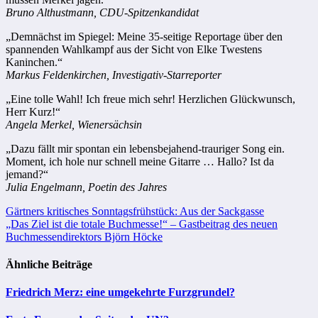
Bruno Althustmann, CDU-Spitzenkandidat
„Demnächst im Spiegel: Meine 35-seitige Reportage über den
spannenden Wahlkampf aus der Sicht von Elke Twestens
Kaninchen.“
Markus Feldenkirchen, Investigativ-Starreporter
„Eine tolle Wahl! Ich freue mich sehr! Herzlichen Glückwunsch,
Herr Kurz!“
Angela Merkel, Wienersächsin
„Dazu fällt mir spontan ein lebensbejahend-trauriger Song ein.
Moment, ich hole nur schnell meine Gitarre … Hallo? Ist da
jemand?“
Julia Engelmann, Poetin des Jahres
Beitragsnavigation
Gärtners kritisches Sonntagsfrühstück: Aus der Sackgasse
„Das Ziel ist die totale Buchmesse!“ – Gastbeitrag des neuen
Buchmessendirektors Björn Höcke
Ähnliche Beiträge
Friedrich Merz: eine umgekehrte Furzgrundel?