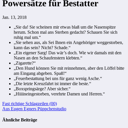
Powersätze für Bestatter
Jan. 13, 2018
„Sie da! Sie scheinen mir etwas blaß um die Nasenspitze
herum. Schon mal ans Sterben gedacht? Schauen Sie sich
ruhig mal um.“
„Sie sehen aus, als Sei Ihnen ein Angehöriger weggestorben,
kann das sein? Nicht? Schade.“
„Ein eigener Sarg! Das wär’s doch. Wie wir damals mit den
Nasen an den Schaufenstern klebten.“
„Zigarette?“
„Den Hund können Sie mit reinnehmen, aber den Löffel bitte
am Eingang abgeben. Spaß!“
„Feuerbestattung bei uns für ganz wenig Asche.“
„Die letzte Kreuzfahrt ist immer die beste.“
„Boxspringsärge? Aber sicher.“
„Hiiiineingestorben, verehrte Damen und Herren.“
Beitragsnavigation
Fast richtige Schlagzeilen (00)
Aus Eugen Egners Püppchenstudio
Ähnliche Beiträge