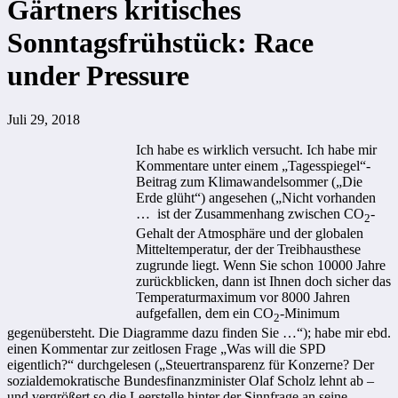
Gärtners kritisches
Sonntagsfrühstück: Race
under Pressure
Juli 29, 2018
Ich habe es wirklich versucht. Ich habe mir
Kommentare unter einem „Tagesspiegel“-
Beitrag zum Klimawandelsommer („Die
Erde glüht“) angesehen („Nicht vorhanden
… ist der Zusammenhang zwischen CO
-
2
Gehalt der Atmosphäre und der globalen
Mitteltemperatur, der der Treibhausthese
zugrunde liegt. Wenn Sie schon 10000 Jahre
zurückblicken, dann ist Ihnen doch sicher das
Temperaturmaximum vor 8000 Jahren
aufgefallen, dem ein CO
-Minimum
2
gegenübersteht. Die Diagramme dazu finden Sie …“); habe mir ebd.
einen Kommentar zur zeitlosen Frage „Was will die SPD
eigentlich?“ durchgelesen („Steuertransparenz für Konzerne? Der
sozialdemokratische Bundesfinanzminister Olaf Scholz lehnt ab –
und vergrößert so die Leerstelle hinter der Sinnfrage an seine