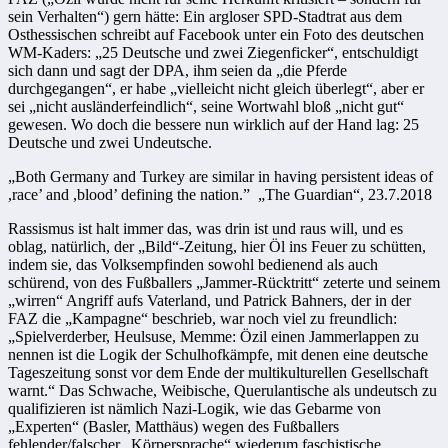
sein Verhalten“) gern hätte: Ein argloser SPD-Stadtrat aus dem
Osthessischen schreibt auf Facebook unter ein Foto des deutschen
WM-Kaders: „25 Deutsche und zwei Ziegenficker“, entschuldigt
sich dann und sagt der DPA, ihm seien da „die Pferde
durchgegangen“, er habe „vielleicht nicht gleich überlegt“, aber er
sei „nicht ausländerfeindlich“, seine Wortwahl bloß „nicht gut“
gewesen. Wo doch die bessere nun wirklich auf der Hand lag: 25
Deutsche und zwei Undeutsche.
„Both Germany and Turkey are similar in having persistent ideas of
,race’ and ,blood’ defining the nation.” „The Guardian“, 23.7.2018
Rassismus ist halt immer das, was drin ist und raus will, und es
oblag, natürlich, der „Bild“-Zeitung, hier Öl ins Feuer zu schütten,
indem sie, das Volksempfinden sowohl bedienend als auch
schürend, von des Fußballers „Jammer-Rücktritt“ zeterte und seinem
„wirren“ Angriff aufs Vaterland, und Patrick Bahners, der in der
FAZ die „Kampagne“ beschrieb, war noch viel zu freundlich:
„Spielverderber, Heulsuse, Memme: Özil einen Jammerlappen zu
nennen ist die Logik der Schulhofkämpfe, mit denen eine deutsche
Tageszeitung sonst vor dem Ende der multikulturellen Gesellschaft
warnt.“ Das Schwache, Weibische, Querulantische als undeutsch zu
qualifizieren ist nämlich Nazi-Logik, wie das Gebarme von
„Experten“ (Basler, Matthäus) wegen des Fußballers
fehlender/falscher „Körpersprache“ wiederum faschistische