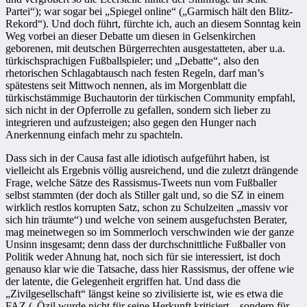
Partei“); war sogar bei „Spiegel online“ („Garmisch hält den Blitz-
Rekord“). Und doch führt, fürchte ich, auch an diesem Sonntag kein
Weg vorbei an dieser Debatte um diesen in Gelsenkirchen
geborenen, mit deutschen Bürgerrechten ausgestatteten, aber u.a.
türkischsprachigen Fußballspieler; und „Debatte“, also den
rhetorischen Schlagabtausch nach festen Regeln, darf man’s
spätestens seit Mittwoch nennen, als im Morgenblatt die
türkischstämmige Buchautorin der türkischen Community empfahl,
sich nicht in der Opferrolle zu gefallen, sondern sich lieber zu
integrieren und aufzusteigen; also gegen den Hunger nach
Anerkennung einfach mehr zu spachteln.
Dass sich in der Causa fast alle idiotisch aufgeführt haben, ist
vielleicht als Ergebnis völlig ausreichend, und die zuletzt drängende
Frage, welche Sätze des Rassismus-Tweets nun vom Fußballer
selbst stammten (der doch als Stiller galt und, so die SZ in einem
wirklich restlos korrupten Satz, schon zu Schulzeiten „massiv vor
sich hin träumte“) und welche von seinem ausgefuchsten Berater,
mag meinetwegen so im Sommerloch verschwinden wie der ganze
Unsinn insgesamt; denn dass der durchschnittliche Fußballer von
Politik weder Ahnung hat, noch sich für sie interessiert, ist doch
genauso klar wie die Tatsache, dass hier Rassismus, der offene wie
der latente, die Gelegenheit ergriffen hat. Und dass die
„Zivilgesellschaft“ längst keine so zivilisierte ist, wie es etwa die
FAZ („Özil wurde nicht für seine Herkunft kritisiert – sondern für