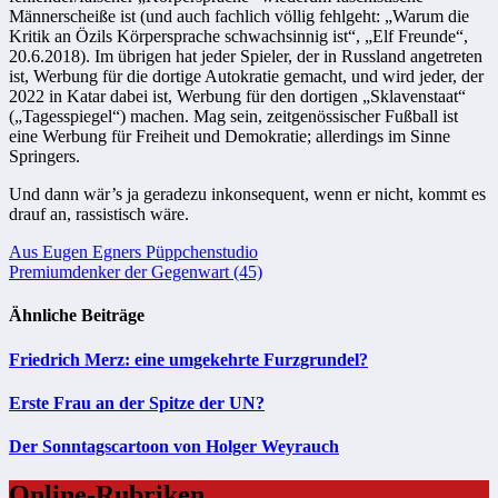
Männerscheiße ist (und auch fachlich völlig fehlgeht: „Warum die
Kritik an Özils Körpersprache schwachsinnig ist“, „Elf Freunde“,
20.6.2018). Im übrigen hat jeder Spieler, der in Russland angetreten
ist, Werbung für die dortige Autokratie gemacht, und wird jeder, der
2022 in Katar dabei ist, Werbung für den dortigen „Sklavenstaat“
(„Tagesspiegel“) machen. Mag sein, zeitgenössischer Fußball ist
eine Werbung für Freiheit und Demokratie; allerdings im Sinne
Springers.
Und dann wär’s ja geradezu inkonsequent, wenn er nicht, kommt es
drauf an, rassistisch wäre.
Beitragsnavigation
Aus Eugen Egners Püppchenstudio
Premiumdenker der Gegenwart (45)
Ähnliche Beiträge
Friedrich Merz: eine umgekehrte Furzgrundel?
Erste Frau an der Spitze der UN?
Der Sonntagscartoon von Holger Weyrauch
Online-Rubriken