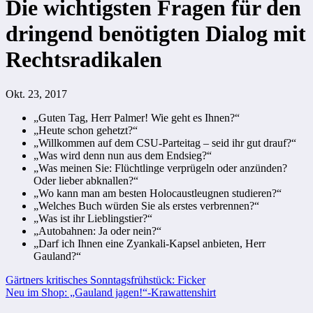
Die wichtigsten Fragen für den
dringend benötigten Dialog mit
Rechtsradikalen
Okt. 23, 2017
„Guten Tag, Herr Palmer! Wie geht es Ihnen?“
„Heute schon gehetzt?“
„Willkommen auf dem CSU-Parteitag – seid ihr gut drauf?“
„Was wird denn nun aus dem Endsieg?“
„Was meinen Sie: Flüchtlinge verprügeln oder anzünden?
Oder lieber abknallen?“
„Wo kann man am besten Holocaustleugnen studieren?“
„Welches Buch würden Sie als erstes verbrennen?“
„Was ist ihr Lieblingstier?“
„Autobahnen: Ja oder nein?“
„Darf ich Ihnen eine Zyankali-Kapsel anbieten, Herr
Gauland?“
Beitragsnavigation
Gärtners kritisches Sonntagsfrühstück: Ficker
Neu im Shop: „Gauland jagen!“-Krawattenshirt