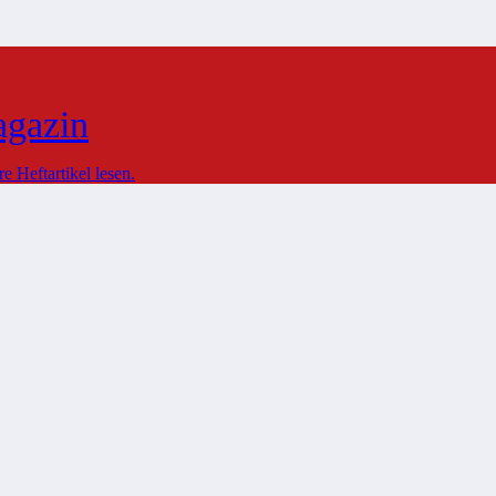
agazin
 Heftartikel lesen.