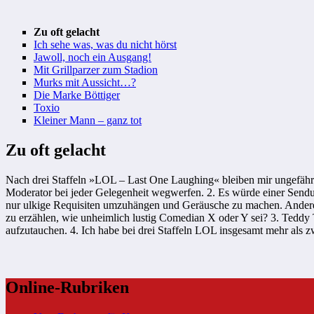
Zu oft gelacht
Ich sehe was, was du nicht hörst
Jawoll, noch ein Ausgang!
Mit Grillparzer zum Stadion
Murks mit Aussicht…?
Die Marke Böttiger
Toxio
Kleiner Mann – ganz tot
Zu oft gelacht
Nach drei Staffeln »LOL – Last One Laughing« bleiben mir ungefähr 
Moderator bei jeder Gelegenheit wegwerfen. 2. Es würde einer Sendun
nur ulkige Requisiten umzuhängen und Geräusche zu machen. Anderer
zu erzählen, wie unheimlich lustig Comedian X oder Y sei? 3. Teddy T
aufzutauchen. 4. Ich habe bei drei Staffeln LOL insgesamt mehr als zw
Online-Rubriken