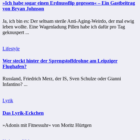
»Ich habe sogar einen Erdnussflip gegessen« – Ein Gastbeitrag
von Bryan Johnson
Ja, ich bin es: Der seltsam sterile Anti-Aging-Weirdo, der mal ewig
leben wollte. Eine Wagenladung Pillen habe ich dafür pro Tag
geknuspert ...
Lifestyle
Wer steckt hinter der Sprengstoffdrohne am Leipziger
Flughafen?
Russland, Friedrich Merz, der IS, Sven Schulze oder Gianni
Infantino? ...
Lyrik
Das Lyrik-Eckchen
»Adonis mit Fitnessuhr« von Moritz Hürtgen