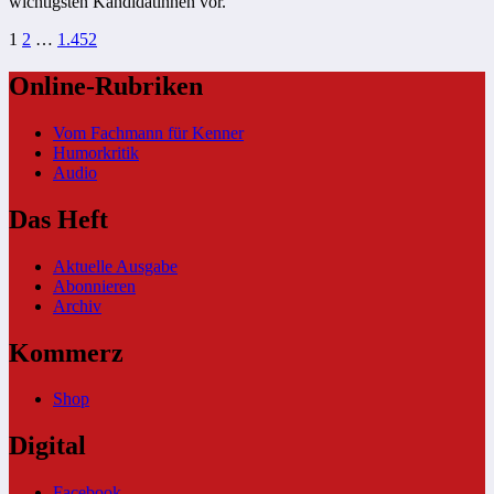
wichtigsten Kandidatinnen vor.
Seitennummerierung
1
2
…
1.452
der
Online-Rubriken
Beiträge
Vom Fachmann für Kenner
Humorkritik
Audio
Das Heft
Aktuelle Ausgabe
Abonnieren
Archiv
Kommerz
Shop
Digital
Facebook